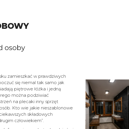
SOBOWY
d osoby
ku zamieszkać w prawdziwych
oczuć się niemal tak samo jak
adają piętrowe łóżka i jedną
tórego można podziwiać
trzeń na plecaki inny sprzęt
osób. Kto wie jakie nieszablonowe
z ciekawszych składowych
drugim człowiekiem”.