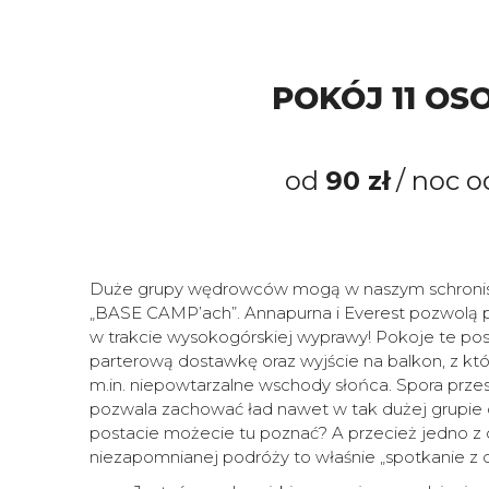
POKÓJ 11 O
od
90 zł
/ noc o
Duże grupy wędrowców mogą w naszym schronis
„BASE CAMP’ach”. Annapurna i Everest pozwolą p
w trakcie wysokogórskiej wyprawy! Pokoje te posi
parterową dostawkę oraz wyjście na balkon, z k
m.in. niepowtarzalne wschody słońca. Spora przes
pozwala zachować ład nawet w tak dużej grupie 
postacie możecie tu poznać? A przecież jedno 
niezapomnianej podróży to właśnie „spotkanie z 