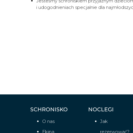
Jesteśmy schroniskiem przyjaznym dzieciom
i udogodnieniach specjalnie dla najmłodszy
SCHRONISKO
NOCLEGI
O nas
Jak
Ekipa
rezerwować?