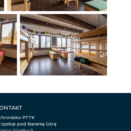
ONTAKT
chronisko PTTK
rzysłop pod Baranią Górą
zarna Wisełka 8