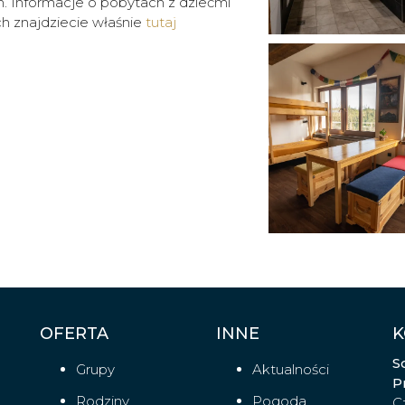
. Informacje o pobytach z dziećmi
ch znajdziecie właśnie
tutaj
OFERTA
INNE
K
S
Grupy
Aktualności
P
Rodziny
Pogoda
C