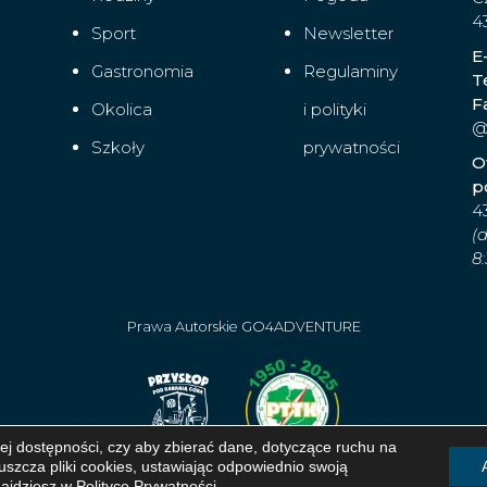
4
Sport
Newsletter
E
Gastronomia
Regulaminy
T
F
Okolica
i polityki
@
Szkoły
prywatności
O
p
4
(
8:
Prawa Autorskie GO4ADVENTURE
 jej dostępności, czy aby zbierać dane, dotyczące ruchu na
zcza pliki cookies, ustawiając odpowiednio swoją
najdziesz w
Polityce Prywatności
.