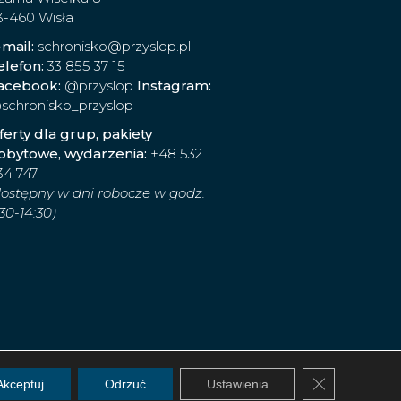
3-460 Wisła
-mail:
schronisko@przyslop.pl
elefon:
33 855 37 15
acebook:
@przyslop
Instagram:
schronisko_przyslop
ferty dla grup, pakiety
obytowe, wydarzenia:
+48 532
34 747
dostępny w dni robocze w godz.
30-14:30)
Zamknij panel
Akceptuj
Odrzuć
Ustawienia